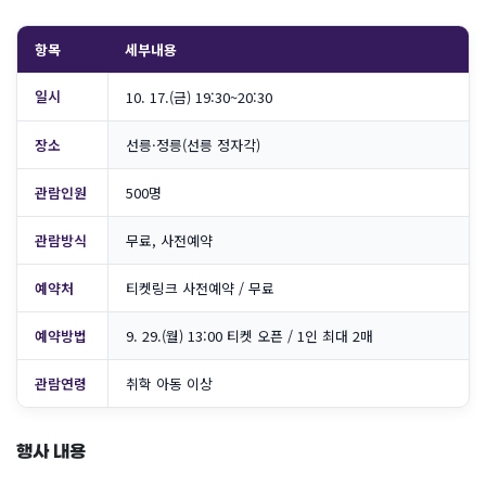
항목
세부내용
일시
10. 17.(금) 19:30~20:30
장소
선릉·정릉(선릉 정자각)
관람인원
500명
관람방식
무료, 사전예약
예약처
티켓링크 사전예약 / 무료
예약방법
9. 29.(월) 13:00 티켓 오픈 / 1인 최대 2매
관람연령
취학 아동 이상
행사 내용