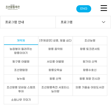
ENG
프로그램 안내
프로그램
개막제
[주제공연] 성종, 빛을 심다
조선능행
능참봉이 들려주는
왕릉 음악회
왕릉 토크콘서트
왕릉이야기
동구릉 야별행
서오릉 야별행
왕가의 산책
조선명탐정
왕릉오락실
왕릉수호신
능누림
왕릉 산책
왕릉 제향 전시관
조선왕릉 모바일 스탬프
조선왕릉축전 서포터스
의릉 가을숲 야외도서관
투어
능이랑
소원나무 꾸미기